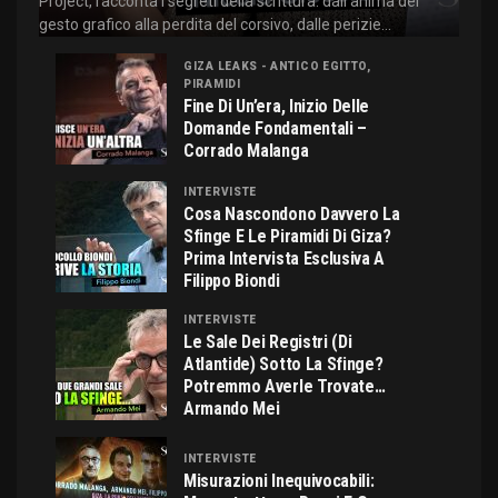
Project, racconta i segreti della scrittura: dall'anima del
gesto grafico alla perdita del corsivo, dalle perizie...
GIZA LEAKS - ANTICO EGITTO,
PIRAMIDI
Fine Di Un’era, Inizio Delle
Domande Fondamentali –
Corrado Malanga
INTERVISTE
Cosa Nascondono Davvero La
Sfinge E Le Piramidi Di Giza?
Prima Intervista Esclusiva A
Filippo Biondi
INTERVISTE
Le Sale Dei Registri (di
Atlantide) Sotto La Sfinge?
Potremmo Averle Trovate…
Armando Mei
INTERVISTE
Misurazioni Inequivocabili: