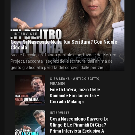
INTERVISTE
Cosa Si Nasconde Nella Tua Scrittura? Con Nicole
Ciccolo
Nicole Ciccolo, grafologa peritale e portavoce del Kefren
Project, racconta i segreti della scrittura: dall'anima del
gesto grafico alla perdita del corsivo, dalle perizie...
GIZA LEAKS - ANTICO EGITTO,
PIRAMIDI
Fine Di Un’era, Inizio Delle
Domande Fondamentali –
Corrado Malanga
INTERVISTE
Cosa Nascondono Davvero La
Sfinge E Le Piramidi Di Giza?
Prima Intervista Esclusiva A