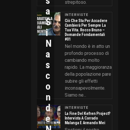
S
strepitoso.
A
INTERVISTE
S
Ciò Che Sta Per Accadere
Cambierà Per Sempre La
I
Tua Vita. Rocco Bruno –
Domande Fondamentali
#01
N
Nel mondo è in atto un
A
profondo processo di
cambiando molto
S
rapido. La maggioranza
C
della popolazione pare
subire gli effetti
O
inconsapevolmente.
N
Siamo ne...
D
INTERVISTE
La Fine Del Kefren Project?
E
Intervista A Corrado
Malanga E Armando Mei
N
Sostieni il nostro