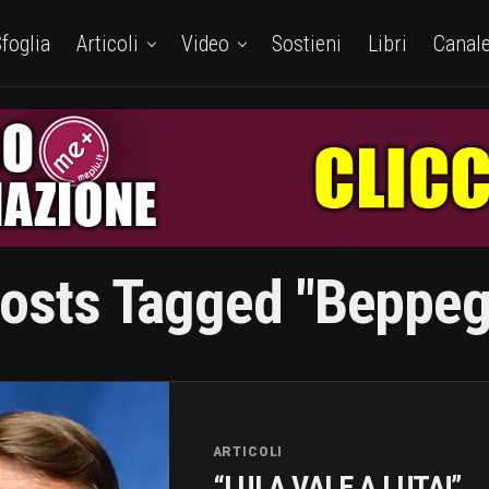
foglia
Articoli
Video
Sostieni
Libri
Canal
Posts Tagged "beppegr
ARTICOLI
“LULA VALE A LUTA!”