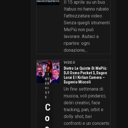
Il 15 aprile su un bus
Itabus mi hanno rubato
l'attrezzatura video.
Senza quegli strumenti
MePiù non può
lavorare. Aiutaci a
ripartire: ogni
donazione,...
VIDEO
Dietro Le Quinte Di MePiù:
DJI Osmo Pocket 3, Dagon
I
Lorai E I Kirlian Camera –
NT
Eugenio Miccoli
ER
VI
Un fine settimana di
ST
musica, voli pindarici,
E
deliri creativi, face
C
tracking, pan, orbit e
O
dolly shot, bei
confronti e un concerto