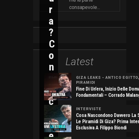
R
consapevole...
A
?
C
O
Latest
N
N
GIZA LEAKS - ANTICO EGITTO
PIRAMIDI
I
Fine Di Un’era, Inizio Delle Do
Fondamentali – Corrado Malan
C
O
INTERVISTE
Cosa Nascondono Davvero La S
L
Le Piramidi Di Giza? Prima Inte
Esclusiva A Filippo Biondi
E