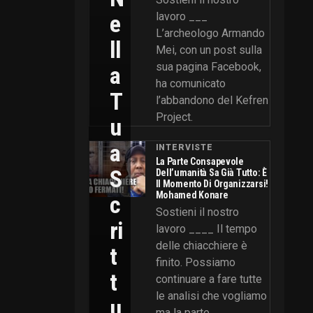
E
lavoro ___
L’archeologo Armando
Ll
Mei, con un post sulla
sua pagina Facebook,
A
ha comunicato
T
l’abbandono del Kefren
Project.
U
A
INTERVISTE
La Parte Consapevole
S
Dell’umanità Sa Già Tutto: È
Il Momento Di Organizzarsi!
Mohamed Konare
C
Sostieni il nostro
Ri
lavoro ____ Il tempo
delle chiacchiere è
T
finito. Possiamo
T
continuare a fare tutte
le analisi che vogliamo
U
ma la parte