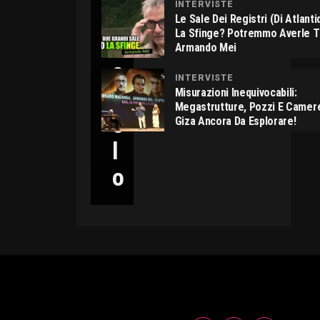
INTERVISTE
C
Le Sale Dei Registri (di Atlant
La Sfinge? Potremmo Averle 
I
Armando Mei
C
INTERVISTE
C
Misurazioni Inequivocabili:
Megastrutture, Pozzi E Camer
O
Giza Ancora Da Esplorare!
L
O