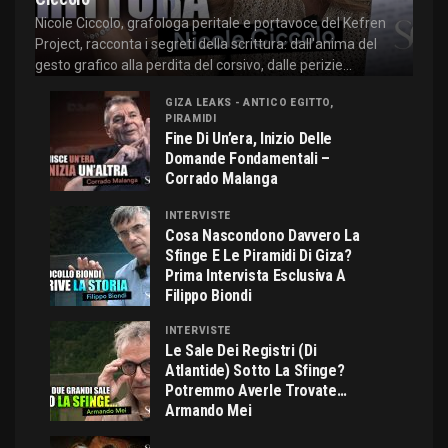
Nicole Ciccolo, grafologa peritale e portavoce del Kefren
Project, racconta i segreti della scrittura: dall'anima del
gesto grafico alla perdita del corsivo, dalle perizie...
GIZA LEAKS - ANTICO EGITTO,
PIRAMIDI
Fine Di Un’era, Inizio Delle
Domande Fondamentali –
Corrado Malanga
INTERVISTE
Cosa Nascondono Davvero La
Sfinge E Le Piramidi Di Giza?
Prima Intervista Esclusiva A
Filippo Biondi
INTERVISTE
Le Sale Dei Registri (di
Atlantide) Sotto La Sfinge?
Potremmo Averle Trovate…
Armando Mei