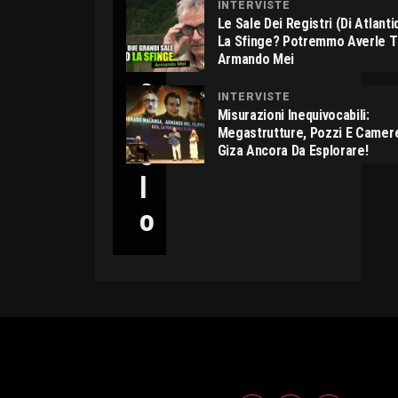
INTERVISTE
C
Le Sale Dei Registri (di Atlant
La Sfinge? Potremmo Averle 
I
Armando Mei
C
INTERVISTE
C
Misurazioni Inequivocabili:
Megastrutture, Pozzi E Camer
O
Giza Ancora Da Esplorare!
L
O