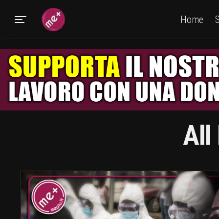
Home
S
All