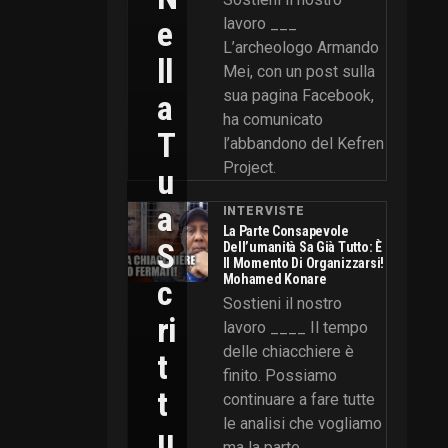
E
lavoro ___
L’archeologo Armando
Ll
Mei, con un post sulla
sua pagina Facebook,
A
ha comunicato
T
l’abbandono del Kefren
Project.
U
A
INTERVISTE
La Parte Consapevole
S
Dell’umanità Sa Già Tutto: È
Il Momento Di Organizzarsi!
Mohamed Konare
C
Sostieni il nostro
Ri
lavoro ____ Il tempo
delle chiacchiere è
T
finito. Possiamo
T
continuare a fare tutte
le analisi che vogliamo
U
ma la parte