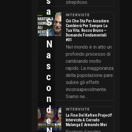
S
strepitoso.
A
INTERVISTE
S
Ciò Che Sta Per Accadere
Cambierà Per Sempre La
I
Tua Vita. Rocco Bruno –
Domande Fondamentali
#01
N
Nel mondo è in atto un
A
profondo processo di
cambiando molto
S
rapido. La maggioranza
C
della popolazione pare
subire gli effetti
O
inconsapevolmente.
N
Siamo ne...
D
INTERVISTE
La Fine Del Kefren Project?
E
Intervista A Corrado
Malanga E Armando Mei
N
Sostieni il nostro