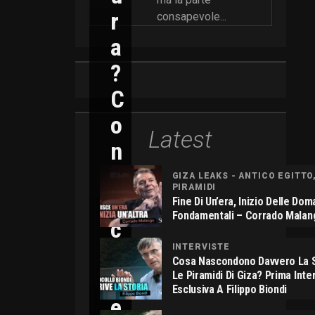
R
consapevole...
A
?
C
O
Latest
N
N
GIZA LEAKS - ANTICO EGITTO
PIRAMIDI
I
Fine Di Un’era, Inizio Delle Do
Fondamentali – Corrado Malan
C
O
INTERVISTE
Cosa Nascondono Davvero La S
L
Le Piramidi Di Giza? Prima Inte
Esclusiva A Filippo Biondi
E