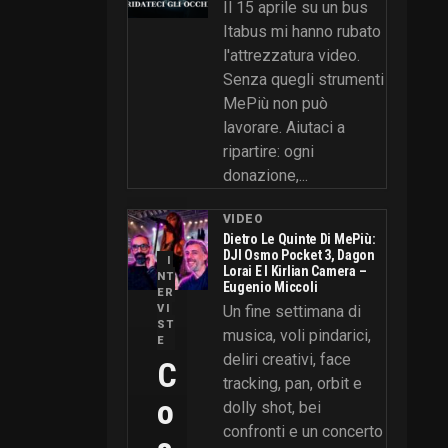
Il 15 aprile su un bus
Itabus mi hanno rubato
l'attrezzatura video.
Senza quegli strumenti
MePiù non può
lavorare. Aiutaci a
ripartire: ogni
donazione,...
VIDEO
Dietro Le Quinte Di MePiù:
DJI Osmo Pocket 3, Dagon
I
Lorai E I Kirlian Camera –
NT
Eugenio Miccoli
ER
VI
Un fine settimana di
ST
musica, voli pindarici,
E
deliri creativi, face
C
tracking, pan, orbit e
O
dolly shot, bei
confronti e un concerto