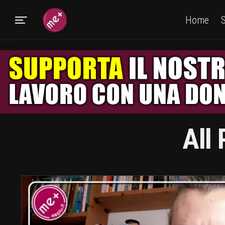
Home
S
All