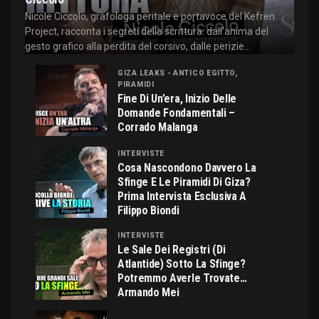
Nicole Ciccolo, grafologa peritale e portavoce del Kefren
Project, racconta i segreti della scrittura: dall'anima del
gesto grafico alla perdita del corsivo, dalle perizie...
GIZA LEAKS - ANTICO EGITTO,
PIRAMIDI
Fine Di Un’era, Inizio Delle
Domande Fondamentali –
Corrado Malanga
INTERVISTE
Cosa Nascondono Davvero La
Sfinge E Le Piramidi Di Giza?
Prima Intervista Esclusiva A
Filippo Biondi
INTERVISTE
Le Sale Dei Registri (di
Atlantide) Sotto La Sfinge?
Potremmo Averle Trovate…
Armando Mei