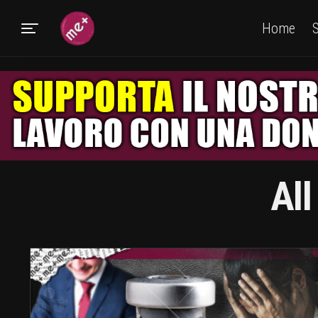
Home
S
All