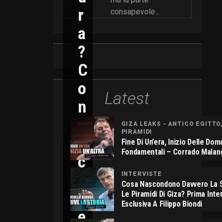
R
consapevole...
A
?
C
O
Latest
N
N
GIZA LEAKS - ANTICO EGITTO
PIRAMIDI
I
Fine Di Un’era, Inizio Delle Do
Fondamentali – Corrado Malan
C
O
INTERVISTE
Cosa Nascondono Davvero La S
L
Le Piramidi Di Giza? Prima Inte
Esclusiva A Filippo Biondi
E