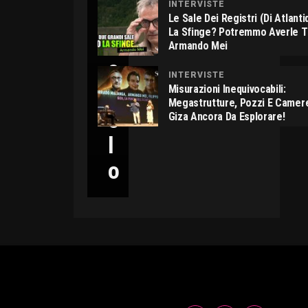
INTERVISTE
C
Le Sale Dei Registri (di Atlant
La Sfinge? Potremmo Averle 
I
Armando Mei
C
INTERVISTE
C
Misurazioni Inequivocabili:
Megastrutture, Pozzi E Camer
O
Giza Ancora Da Esplorare!
L
O