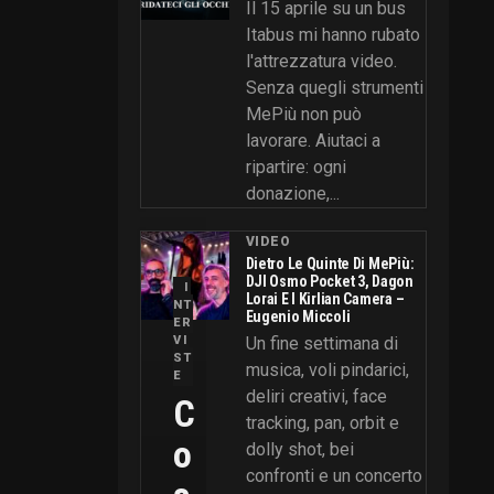
Il 15 aprile su un bus
Itabus mi hanno rubato
l'attrezzatura video.
Senza quegli strumenti
MePiù non può
lavorare. Aiutaci a
ripartire: ogni
donazione,...
VIDEO
Dietro Le Quinte Di MePiù:
DJI Osmo Pocket 3, Dagon
I
Lorai E I Kirlian Camera –
NT
Eugenio Miccoli
ER
VI
Un fine settimana di
ST
musica, voli pindarici,
E
deliri creativi, face
C
tracking, pan, orbit e
O
dolly shot, bei
confronti e un concerto