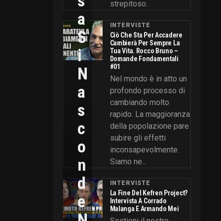
S
strepitoso.
A
INTERVISTE
S
Ciò Che Sta Per Accadere
Cambierà Per Sempre La
I
Tua Vita. Rocco Bruno –
Domande Fondamentali
#01
N
Nel mondo è in atto un
A
profondo processo di
cambiando molto
S
rapido. La maggioranza
C
della popolazione pare
subire gli effetti
O
inconsapevolmente.
N
Siamo ne...
D
INTERVISTE
La Fine Del Kefren Project?
E
Intervista A Corrado
Malanga E Armando Mei
N
Sostieni il nostro