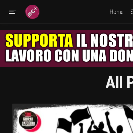
Home
S
All 