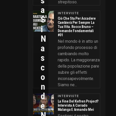
S
strepitoso.
A
INTERVISTE
S
Ciò Che Sta Per Accadere
Cambierà Per Sempre La
I
Tua Vita. Rocco Bruno –
Domande Fondamentali
#01
N
Nel mondo è in atto un
A
profondo processo di
cambiando molto
S
rapido. La maggioranza
C
della popolazione pare
subire gli effetti
O
inconsapevolmente.
N
Siamo ne...
D
INTERVISTE
La Fine Del Kefren Project?
E
Intervista A Corrado
Malanga E Armando Mei
N
Sostieni il nostro