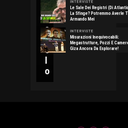
INTERVISTE
C
Le Sale Dei Registri (di Atlant
La Sfinge? Potremmo Averle 
I
Armando Mei
C
INTERVISTE
C
Misurazioni Inequivocabili:
Megastrutture, Pozzi E Camer
O
Giza Ancora Da Esplorare!
L
O