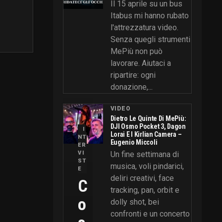
Il 15 aprile su un bus
Itabus mi hanno rubato
l'attrezzatura video.
Senza quegli strumenti
MePiù non può
lavorare. Aiutaci a
ripartire: ogni
donazione,...
VIDEO
Dietro Le Quinte Di MePiù:
DJI Osmo Pocket 3, Dagon
I
Lorai E I Kirlian Camera –
NT
Eugenio Miccoli
ER
VI
Un fine settimana di
ST
musica, voli pindarici,
E
deliri creativi, face
C
tracking, pan, orbit e
O
dolly shot, bei
confronti e un concerto