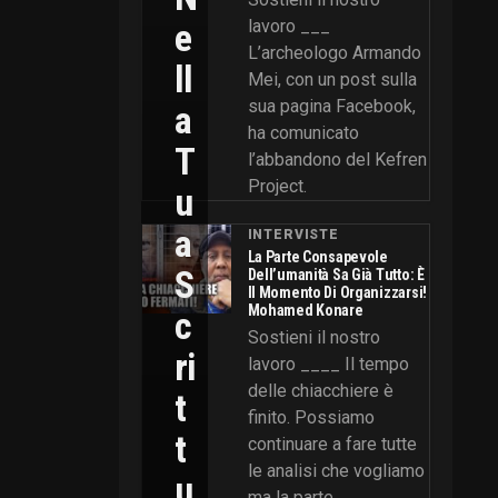
E
lavoro ___
L’archeologo Armando
Ll
Mei, con un post sulla
sua pagina Facebook,
A
ha comunicato
T
l’abbandono del Kefren
Project.
U
A
INTERVISTE
La Parte Consapevole
S
Dell’umanità Sa Già Tutto: È
Il Momento Di Organizzarsi!
Mohamed Konare
C
Sostieni il nostro
Ri
lavoro ____ Il tempo
delle chiacchiere è
T
finito. Possiamo
T
continuare a fare tutte
le analisi che vogliamo
U
ma la parte