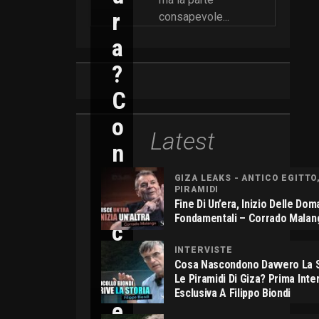
R
consapevole...
A
?
C
O
Latest
N
N
GIZA LEAKS - ANTICO EGITTO
PIRAMIDI
I
Fine Di Un’era, Inizio Delle Do
Fondamentali – Corrado Malan
C
O
INTERVISTE
Cosa Nascondono Davvero La S
L
Le Piramidi Di Giza? Prima Inte
Esclusiva A Filippo Biondi
E