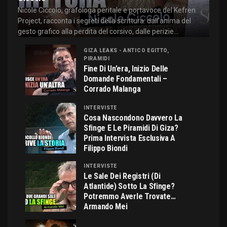
Nicole Ciccolo, grafologa peritale e portavoce del Kefren
Project, racconta i segreti della scrittura: dall'anima del
gesto grafico alla perdita del corsivo, dalle perizie...
GIZA LEAKS - ANTICO EGITTO,
PIRAMIDI
Fine Di Un’era, Inizio Delle
Domande Fondamentali –
Corrado Malanga
INTERVISTE
Cosa Nascondono Davvero La
Sfinge E Le Piramidi Di Giza?
Prima Intervista Esclusiva A
Filippo Biondi
INTERVISTE
Le Sale Dei Registri (di
Atlantide) Sotto La Sfinge?
Potremmo Averle Trovate…
Armando Mei