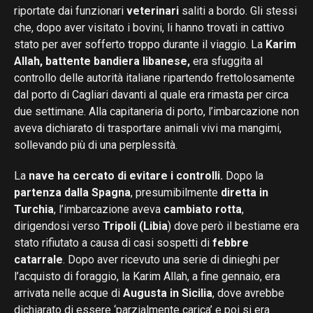
riportate dai funzionari
veterinari
saliti a bordo. Gli stessi
che, dopo aver visitato i bovini, li hanno trovati in cattivo
stato per aver sofferto troppo durante il viaggio. La
Karim
Allah, battente bandiera libanese,
era sfuggita al
controllo delle autorità italiane ripartendo frettolosamente
dal porto di Cagliari davanti al quale era rimasta per circa
due settimane. Alla capitaneria di porto, l’imbarcazione non
aveva dichiarato di trasportare animali vivi ma mangimi,
sollevando più di una perplessità.
La
nave ha cercato di evitare i controlli.
Dopo la
partenza dalla Spagna
, presumibilmente
diretta in
Turchia
, l’imbarcazione aveva
cambiato rotta
,
dirigendosi verso
Tripoli (Libia
) dove però il bestiame era
stato rifiutato a causa di casi sospetti di
febbre
catarrale
. Dopo aver ricevuto una serie di dinieghi per
l’acquisto di foraggio, la Karim Allah, a fine gennaio, era
arrivata nelle acque di
Augusta in Sicilia
, dove avrebbe
dichiarato di essere ‘parzialmente carica’ e poi si era