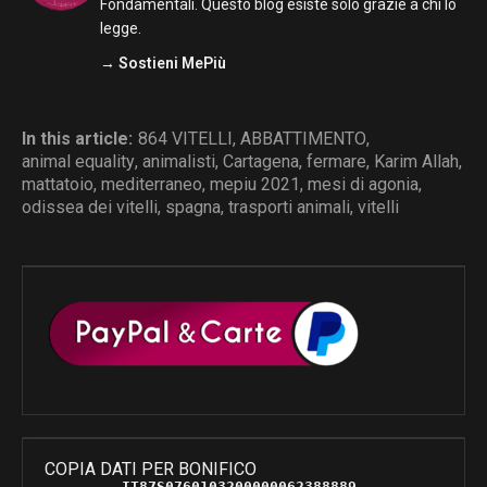
Fondamentali. Questo blog esiste solo grazie a chi lo
legge.
→ Sostieni MePiù
In this article:
864 VITELLI
,
ABBATTIMENTO
,
animal equality
,
animalisti
,
Cartagena
,
fermare
,
Karim Allah
,
mattatoio
,
mediterraneo
,
mepiu 2021
,
mesi di agonia
,
odissea dei vitelli
,
spagna
,
trasporti animali
,
vitelli
COPIA DATI PER BONIFICO
IT87S0760103200000062388889 
