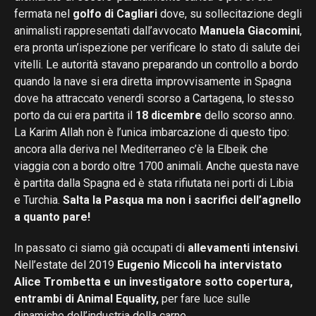
fermata nel
golfo di Cagliari
dove, su sollecitazione degli
animalisti rappresentati dall’avvocato
Manuela Giacomini
,
era pronta un’ispezione per verificare lo stato di salute dei
vitelli. Le autorità stavano preparando un controllo a bordo
quando la nave si era diretta improvvisamente in Spagna
dove ha attraccato venerdì scorso a Cartagena, lo stesso
porto da cui era partita il
18 dicembre
dello scorso anno.
La Karim Allah non è l’unica imbarcazione di questo tipo:
ancora alla deriva nel Mediterraneo c’è la Elbeik che
viaggia con a bordo oltre 1700 animali. Anche questa nave
è partita dalla Spagna ed è stata rifiutata nei porti di Libia
e Turchia.
Salta la Pasqua ma non i sacrifici dell’agnello
a quanto pare!
In passato ci siamo già occupati di
allevamenti intensivi
.
Nell’estate del 2019
Eugenio Miccoli ha i
ntervistato
Alice Trombetta e un investigatore sotto copertura,
entrambi di Animal Equality
,
per fare luce sulle
dinamiche dell’industria della carne.