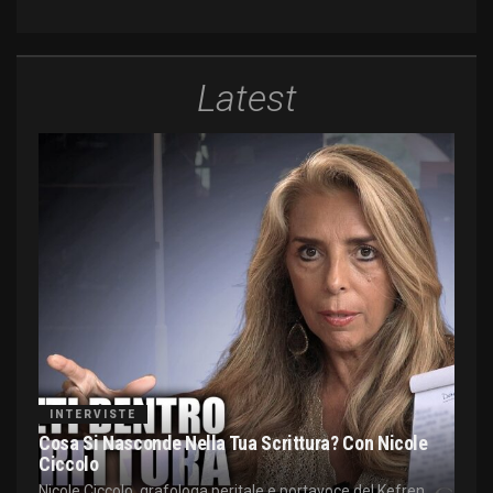
Latest
INTERVISTE
Cosa Si Nasconde Nella Tua Scrittura? Con Nicole
Ciccolo
Nicole Ciccolo, grafologa peritale e portavoce del Kefren