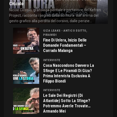
Ciccolo
Nicole Ciccolo, grafologa peritale e portavoce del Kefren
Project, racconta i segreti della scrittura: dall'anima del
gesto grafico alla perdita del corsivo, dalle perizie...
GIZA LEAKS - ANTICO EGITTO,
PIRAMIDI
Fine Di Un’era, Inizio Delle
Domande Fondamentali –
Corrado Malanga
INTERVISTE
Cosa Nascondono Davvero La
Sfinge E Le Piramidi Di Giza?
Prima Intervista Esclusiva A
Filippo Biondi
INTERVISTE
Le Sale Dei Registri (di
Atlantide) Sotto La Sfinge?
Potremmo Averle Trovate…
Armando Mei