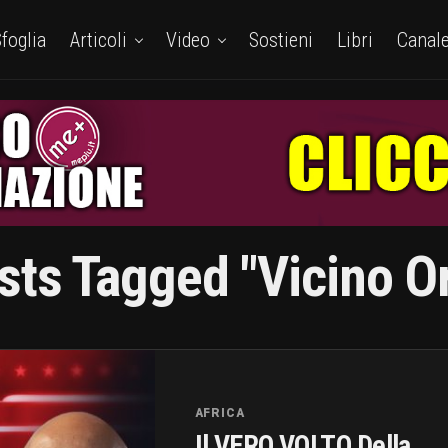
foglia
Articoli
Video
Sostieni
Libri
Canal
sts Tagged "Vicino O
AFRICA
Il VERO VOLTO Della