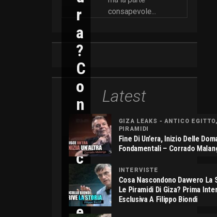
R
consapevole...
A
?
C
O
Latest
N
N
GIZA LEAKS - ANTICO EGITTO
PIRAMIDI
I
Fine Di Un’era, Inizio Delle Do
Fondamentali – Corrado Malan
C
O
INTERVISTE
Cosa Nascondono Davvero La S
L
Le Piramidi Di Giza? Prima Inte
Esclusiva A Filippo Biondi
E