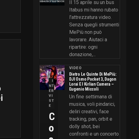
Il 15 aprile su un bus
Itabus mi hanno rubato
l'attrezzatura video.
Senza quegli strumenti
MePiù non può
lavorare. Aiutaci a
ripartire: ogni
donazione,...
VIDEO
Dietro Le Quinte Di MePiù:
DJI Osmo Pocket 3, Dagon
I
Lorai E I Kirlian Camera –
o
NT
Eugenio Miccoli
ER
i
VI
Un fine settimana di
ST
musica, voli pindarici,
E
deliri creativi, face
C
tracking, pan, orbit e
O
dolly shot, bei
confronti e un concerto