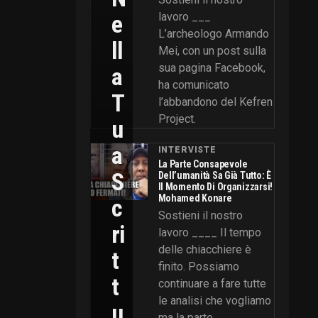
E
lavoro ___
L’archeologo Armando
Ll
Mei, con un post sulla
sua pagina Facebook,
A
ha comunicato
T
l’abbandono del Kefren
Project.
U
A
INTERVISTE
La Parte Consapevole
S
Dell’umanità Sa Già Tutto: È
Il Momento Di Organizzarsi!
Mohamed Konare
C
Sostieni il nostro
Ri
lavoro ____ Il tempo
delle chiacchiere è
T
finito. Possiamo
T
continuare a fare tutte
le analisi che vogliamo
U
ma la parte