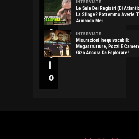
INTERVISTE
C
Le Sale Dei Registri (di Atlant
La Sfinge? Potremmo Averle 
I
Armando Mei
C
INTERVISTE
C
Misurazioni Inequivocabili:
Megastrutture, Pozzi E Camer
O
Giza Ancora Da Esplorare!
L
O