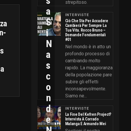
S
strepitoso.
A
INTERVISTE
S
Ciò Che Sta Per Accadere
zza
Cambierà Per Sempre La
I
n-
Tua Vita. Rocco Bruno –
Domande Fondamentali
#01
N
Nel mondo è in atto un
us
A
profondo processo di
cambiando molto
S
ia
rapido. La maggioranza
C
della popolazione pare
subire gli effetti
O
inconsapevolmente.
N
Siamo ne...
D
INTERVISTE
La Fine Del Kefren Project?
E
Intervista A Corrado
Malanga E Armando Mei
N
Sostieni il nostro