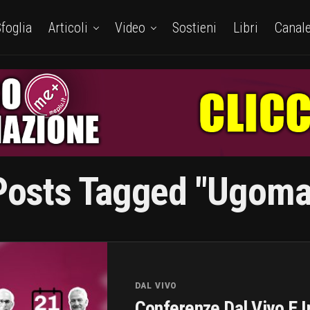
foglia
Articoli
Video
Sostieni
Libri
Canal
Posts Tagged "ugoma
DAL VIVO
Conferenze Dal Vivo E I