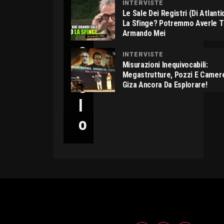
INTERVISTE
C
Le Sale Dei Registri (di Atlant
La Sfinge? Potremmo Averle 
I
Armando Mei
C
INTERVISTE
C
Misurazioni Inequivocabili:
Megastrutture, Pozzi E Camer
O
Giza Ancora Da Esplorare!
L
O