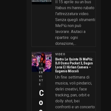
Il 15 aprile su un bus
Itabus mi hanno rubato
l'attrezzatura video.
Senza quegli strumenti
MePiù non può
lavorare. Aiutaci a
ripartire: ogni
donazione,...
VIDEO
Dietro Le Quinte Di MePiù:
DJI Osmo Pocket 3, Dagon
I
Lorai E I Kirlian Camera –
NT
Eugenio Miccoli
ER
VI
Un fine settimana di
ST
musica, voli pindarici,
E
deliri creativi, face
C
tracking, pan, orbit e
O
dolly shot, bei
confronti e un concerto