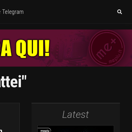
e Telegram
ttei"
Latest
n