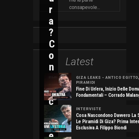
R
consapevole...
A
?
C
O
Latest
N
N
GIZA LEAKS - ANTICO EGITTO
PIRAMIDI
I
Fine Di Un’era, Inizio Delle Do
Fondamentali – Corrado Malan
C
O
INTERVISTE
Cosa Nascondono Davvero La S
L
Le Piramidi Di Giza? Prima Inte
Esclusiva A Filippo Biondi
E