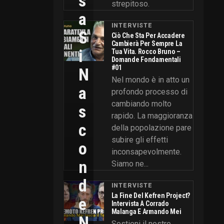
S
strepitoso.
A
INTERVISTE
S
Ciò Che Sta Per Accadere
Cambierà Per Sempre La
I
Tua Vita. Rocco Bruno –
Domande Fondamentali
#01
N
Nel mondo è in atto un
A
profondo processo di
cambiando molto
S
rapido. La maggioranza
C
della popolazione pare
subire gli effetti
O
inconsapevolmente.
N
Siamo ne...
D
INTERVISTE
La Fine Del Kefren Project?
E
Intervista A Corrado
Malanga E Armando Mei
N
Sostieni il nostro