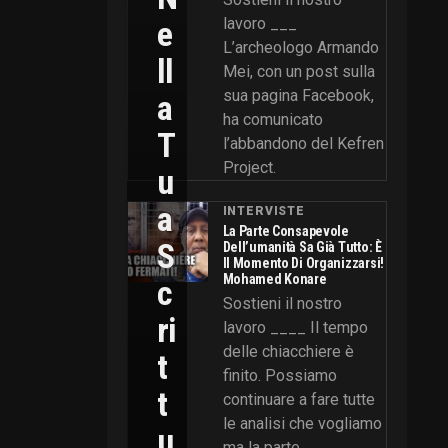
E
lavoro ___
L’archeologo Armando
Ll
Mei, con un post sulla
sua pagina Facebook,
A
ha comunicato
T
l’abbandono del Kefren
Project.
U
A
INTERVISTE
La Parte Consapevole
S
Dell’umanità Sa Già Tutto: È
Il Momento Di Organizzarsi!
Mohamed Konare
C
Sostieni il nostro
Ri
lavoro ____ Il tempo
delle chiacchiere è
T
finito. Possiamo
T
continuare a fare tutte
le analisi che vogliamo
U
ma la parte