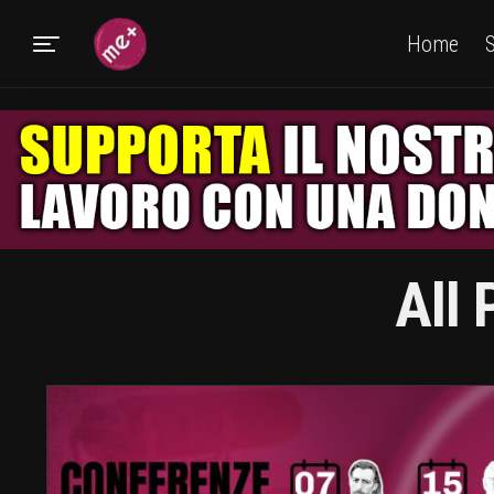
Home
S
All 