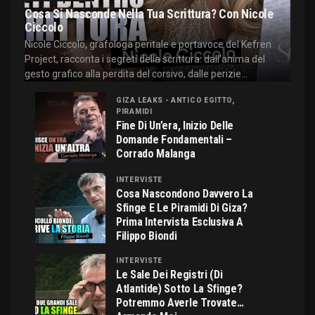
Cosa Si Nasconde Nella Tua Scrittura? Con Nicole
Ciccolo
Nicole Ciccolo, grafologa peritale e portavoce del Kefren
Project, racconta i segreti della scrittura: dall'anima del
gesto grafico alla perdita del corsivo, dalle perizie...
GIZA LEAKS - ANTICO EGITTO,
PIRAMIDI
Fine Di Un’era, Inizio Delle
Domande Fondamentali –
Corrado Malanga
INTERVISTE
Cosa Nascondono Davvero La
Sfinge E Le Piramidi Di Giza?
Prima Intervista Esclusiva A
Filippo Biondi
INTERVISTE
Le Sale Dei Registri (di
Atlantide) Sotto La Sfinge?
Potremmo Averle Trovate…