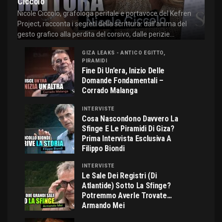
Ciccolo
Nicole Ciccolo, grafologa peritale e portavoce del Kefren
Project, racconta i segreti della scrittura: dall'anima del
gesto grafico alla perdita del corsivo, dalle perizie...
GIZA LEAKS - ANTICO EGITTO,
PIRAMIDI
Fine Di Un’era, Inizio Delle
Domande Fondamentali –
Corrado Malanga
INTERVISTE
Cosa Nascondono Davvero La
Sfinge E Le Piramidi Di Giza?
Prima Intervista Esclusiva A
Filippo Biondi
INTERVISTE
Le Sale Dei Registri (di
Atlantide) Sotto La Sfinge?
Potremmo Averle Trovate…
Armando Mei