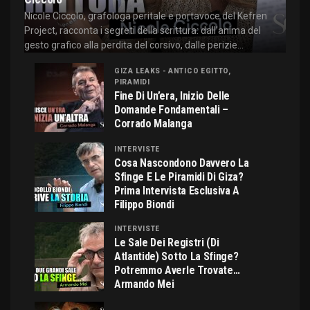
Nicole Ciccolo, grafologa peritale e portavoce del Kefren
Project, racconta i segreti della scrittura: dall'anima del
gesto grafico alla perdita del corsivo, dalle perizie...
GIZA LEAKS - ANTICO EGITTO,
PIRAMIDI
Fine Di Un’era, Inizio Delle
Domande Fondamentali –
Corrado Malanga
INTERVISTE
Cosa Nascondono Davvero La
Sfinge E Le Piramidi Di Giza?
Prima Intervista Esclusiva A
Filippo Biondi
INTERVISTE
Le Sale Dei Registri (di
Atlantide) Sotto La Sfinge?
Potremmo Averle Trovate…
Armando Mei