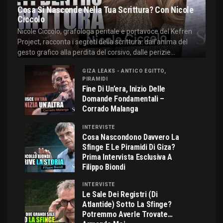
Cosa Si Nasconde Nella Tua Scrittura? Con Nicole
Ciccolo
Nicole Ciccolo, grafologa peritale e portavoce del Kefren
Project, racconta i segreti della scrittura: dall'anima del
gesto grafico alla perdita del corsivo, dalle perizie...
GIZA LEAKS - ANTICO EGITTO,
PIRAMIDI
Fine Di Un’era, Inizio Delle
Domande Fondamentali –
Corrado Malanga
INTERVISTE
Cosa Nascondono Davvero La
Sfinge E Le Piramidi Di Giza?
Prima Intervista Esclusiva A
Filippo Biondi
INTERVISTE
Le Sale Dei Registri (di
Atlantide) Sotto La Sfinge?
Potremmo Averle Trovate…