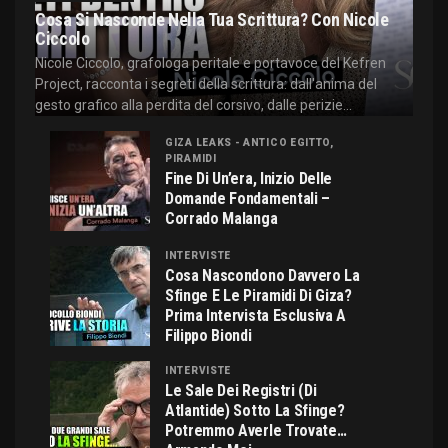
Cosa Si Nasconde Nella Tua Scrittura? Con Nicole
Ciccolo
Nicole Ciccolo, grafologa peritale e portavoce del Kefren
Project, racconta i segreti della scrittura: dall'anima del
gesto grafico alla perdita del corsivo, dalle perizie...
GIZA LEAKS - ANTICO EGITTO,
PIRAMIDI
Fine Di Un’era, Inizio Delle
Domande Fondamentali –
Corrado Malanga
INTERVISTE
Cosa Nascondono Davvero La
Sfinge E Le Piramidi Di Giza?
Prima Intervista Esclusiva A
Filippo Biondi
INTERVISTE
Le Sale Dei Registri (di
Atlantide) Sotto La Sfinge?
Potremmo Averle Trovate…