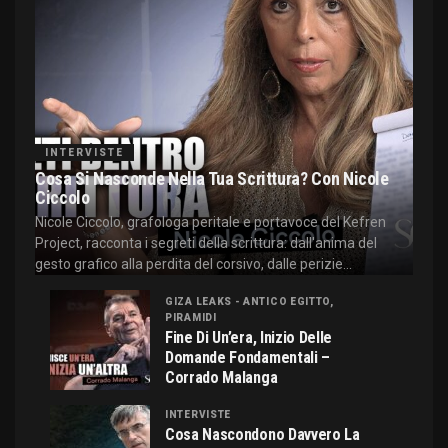
INTERVISTE
Cosa Si Nasconde Nella Tua Scrittura? Con Nicole
Ciccolo
Nicole Ciccolo, grafologa peritale e portavoce del Kefren
Project, racconta i segreti della scrittura: dall'anima del
gesto grafico alla perdita del corsivo, dalle perizie...
GIZA LEAKS - ANTICO EGITTO,
PIRAMIDI
Fine Di Un’era, Inizio Delle
Domande Fondamentali –
Corrado Malanga
INTERVISTE
Cosa Nascondono Davvero La