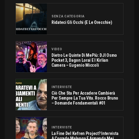
SENZA CATEGORIA
Ridateci Gli Occhi (e Le Orecchie)
VIDEO
Dietro Le Quinte Di MePiù: DJI Osmo
Pocket 3, Dagon Lorai E I Kirlian
Camera – Eugenio Miccoli
INTERVISTE
Ciò Che Sta Per Accadere Cambierà
Per Sempre La Tua Vita. Rocco Bruno
– Domande Fondamentali #01
INTERVISTE
La Fine Del Kefren Project? Intervista
A Corrado Malanga E Armando Mei