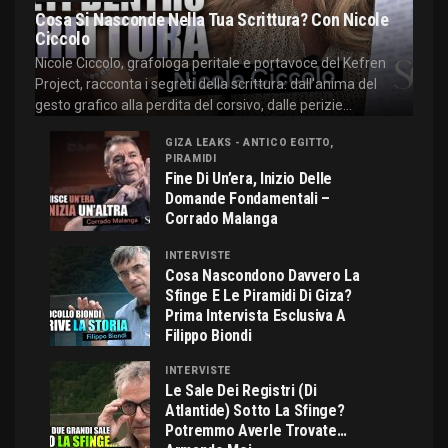
Cosa Si Nasconde Nella Tua Scrittura? Con Nicole
Ciccolo
Nicole Ciccolo, grafologa peritale e portavoce del Kefren
Project, racconta i segreti della scrittura: dall'anima del
gesto grafico alla perdita del corsivo, dalle perizie...
GIZA LEAKS - ANTICO EGITTO,
PIRAMIDI
Fine Di Un’era, Inizio Delle
Domande Fondamentali –
Corrado Malanga
INTERVISTE
Cosa Nascondono Davvero La
Sfinge E Le Piramidi Di Giza?
Prima Intervista Esclusiva A
Filippo Biondi
INTERVISTE
Le Sale Dei Registri (di
Atlantide) Sotto La Sfinge?
Potremmo Averle Trovate…