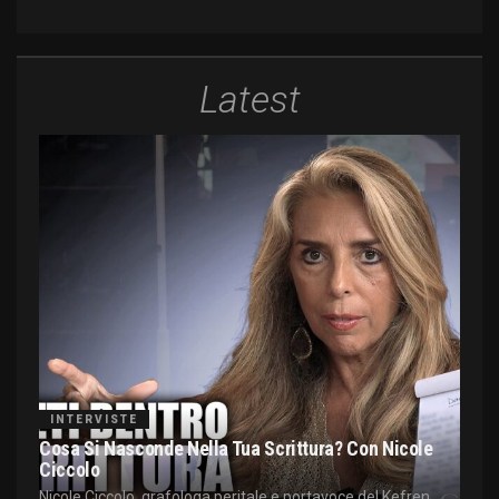
Latest
INTERVISTE
Cosa Si Nasconde Nella Tua Scrittura? Con Nicole
Ciccolo
Nicole Ciccolo, grafologa peritale e portavoce del Kefren