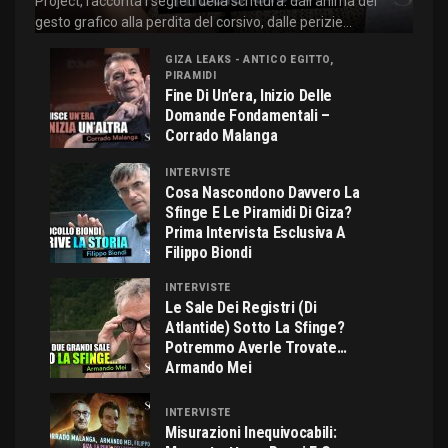
Project, racconta i segreti della scrittura: dall'anima del
gesto grafico alla perdita del corsivo, dalle perizie...
GIZA LEAKS - ANTICO EGITTO,
PIRAMIDI
Fine Di Un’era, Inizio Delle
Domande Fondamentali –
Corrado Malanga
INTERVISTE
Cosa Nascondono Davvero La
Sfinge E Le Piramidi Di Giza?
Prima Intervista Esclusiva A
Filippo Biondi
INTERVISTE
Le Sale Dei Registri (di
Atlantide) Sotto La Sfinge?
Potremmo Averle Trovate…
Armando Mei
INTERVISTE
Misurazioni Inequivocabili: