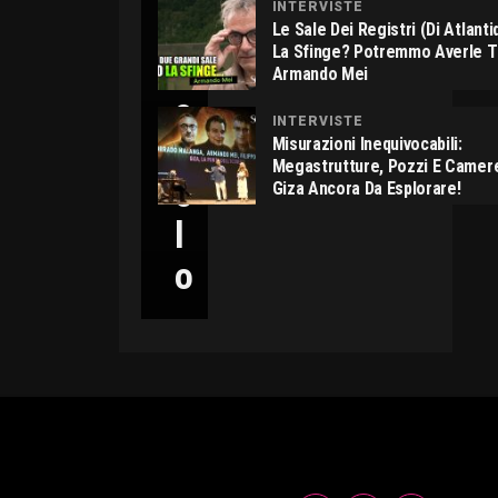
INTERVISTE
C
Le Sale Dei Registri (di Atlant
La Sfinge? Potremmo Averle 
I
Armando Mei
C
INTERVISTE
C
Misurazioni Inequivocabili:
Megastrutture, Pozzi E Camer
O
Giza Ancora Da Esplorare!
L
O