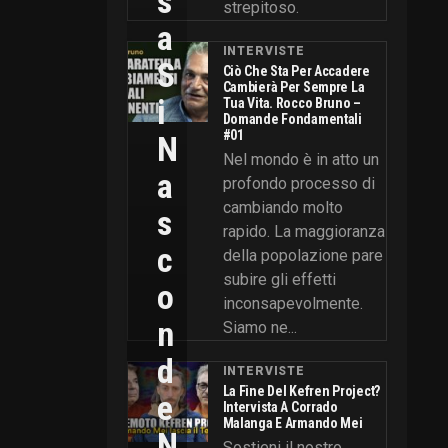
S
strepitoso.
A
INTERVISTE
S
Ciò Che Sta Per Accadere
Cambierà Per Sempre La
I
Tua Vita. Rocco Bruno –
Domande Fondamentali
#01
N
Nel mondo è in atto un
A
profondo processo di
cambiando molto
S
rapido. La maggioranza
C
della popolazione pare
subire gli effetti
O
inconsapevolmente.
N
Siamo ne...
D
INTERVISTE
La Fine Del Kefren Project?
E
Intervista A Corrado
Malanga E Armando Mei
N
Sostieni il nostro