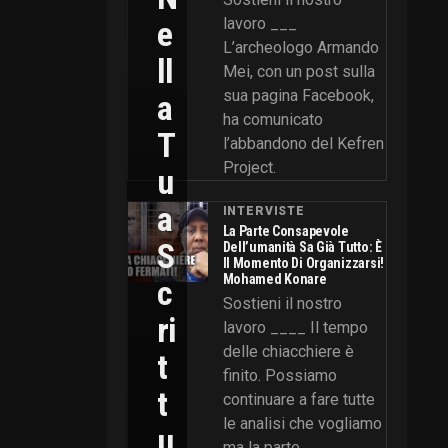
E
lavoro ___
L’archeologo Armando
Ll
Mei, con un post sulla
sua pagina Facebook,
A
ha comunicato
T
l’abbandono del Kefren
Project.
U
A
INTERVISTE
La Parte Consapevole
S
Dell’umanità Sa Già Tutto: È
Il Momento Di Organizzarsi!
Mohamed Konare
C
Sostieni il nostro
Ri
lavoro ____ Il tempo
delle chiacchiere è
T
finito. Possiamo
T
continuare a fare tutte
le analisi che vogliamo
U
ma la parte