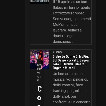
Il 15 aprile su un bus
Itabus mi hanno rubato
l'attrezzatura video.
Senza quegli strumenti
MePiù non può
lavorare. Aiutaci a
ripartire: ogni
donazione,...
VIDEO
Dietro Le Quinte Di MePiù:
DJI Osmo Pocket 3, Dagon
I
Lorai E I Kirlian Camera –
NT
Eugenio Miccoli
ER
VI
Un fine settimana di
ST
musica, voli pindarici,
E
deliri creativi, face
C
tracking, pan, orbit e
O
dolly shot, bei
confronti e un concerto