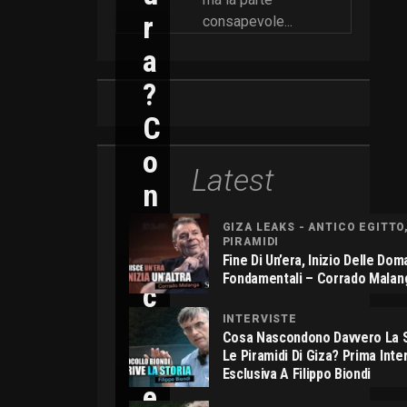
R
consapevole...
A
?
C
O
Latest
N
N
GIZA LEAKS - ANTICO EGITTO
PIRAMIDI
I
Fine Di Un’era, Inizio Delle Do
Fondamentali – Corrado Malan
C
O
INTERVISTE
Cosa Nascondono Davvero La S
L
Le Piramidi Di Giza? Prima Inte
Esclusiva A Filippo Biondi
E