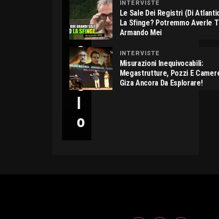
INTERVISTE
C
Le Sale Dei Registri (di Atlant
La Sfinge? Potremmo Averle 
I
Armando Mei
C
INTERVISTE
C
Misurazioni Inequivocabili:
Megastrutture, Pozzi E Camer
O
Giza Ancora Da Esplorare!
L
O