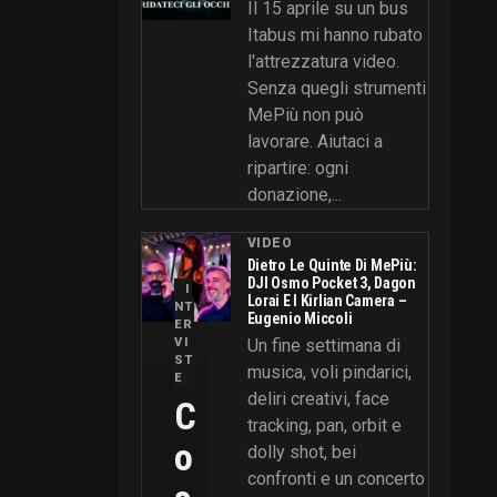
Il 15 aprile su un bus
Itabus mi hanno rubato
l'attrezzatura video.
Senza quegli strumenti
MePiù non può
lavorare. Aiutaci a
ripartire: ogni
donazione,...
VIDEO
Dietro Le Quinte Di MePiù:
DJI Osmo Pocket 3, Dagon
I
Lorai E I Kirlian Camera –
NT
Eugenio Miccoli
ER
VI
Un fine settimana di
ST
musica, voli pindarici,
E
deliri creativi, face
C
tracking, pan, orbit e
O
dolly shot, bei
confronti e un concerto