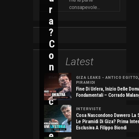
R
consapevole...
A
?
C
O
Latest
N
N
GIZA LEAKS - ANTICO EGITTO
PIRAMIDI
I
Fine Di Un’era, Inizio Delle Do
Fondamentali – Corrado Malan
C
O
INTERVISTE
Cosa Nascondono Davvero La S
L
Le Piramidi Di Giza? Prima Inte
Esclusiva A Filippo Biondi
E