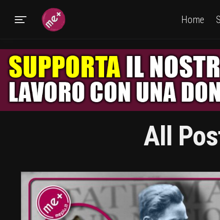
Home
S
All Po