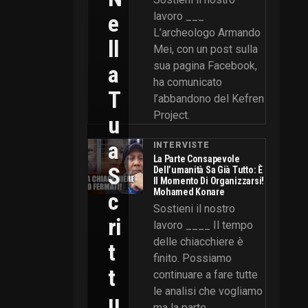
E
lavoro ___
L’archeologo Armando
Ll
Mei, con un post sulla
sua pagina Facebook,
A
ha comunicato
T
l’abbandono del Kefren
Project.
U
A
INTERVISTE
La Parte Consapevole
S
Dell’umanità Sa Già Tutto: È
Il Momento Di Organizzarsi!
Mohamed Konare
C
Sostieni il nostro
Ri
lavoro ____ Il tempo
delle chiacchiere è
T
finito. Possiamo
T
continuare a fare tutte
le analisi che vogliamo
U
ma la parte