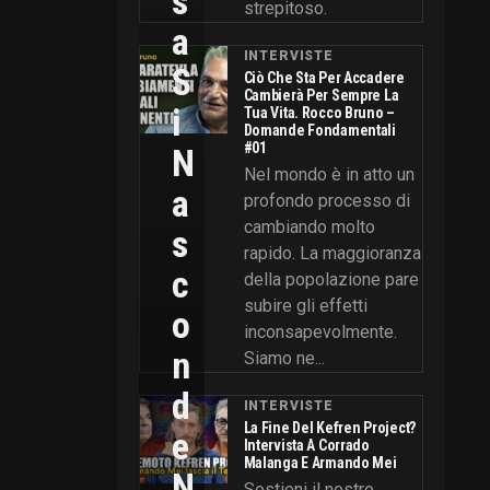
S
strepitoso.
A
INTERVISTE
S
Ciò Che Sta Per Accadere
Cambierà Per Sempre La
I
Tua Vita. Rocco Bruno –
Domande Fondamentali
#01
N
Nel mondo è in atto un
A
profondo processo di
cambiando molto
S
rapido. La maggioranza
C
della popolazione pare
subire gli effetti
O
inconsapevolmente.
N
Siamo ne...
D
INTERVISTE
La Fine Del Kefren Project?
E
Intervista A Corrado
Malanga E Armando Mei
N
Sostieni il nostro