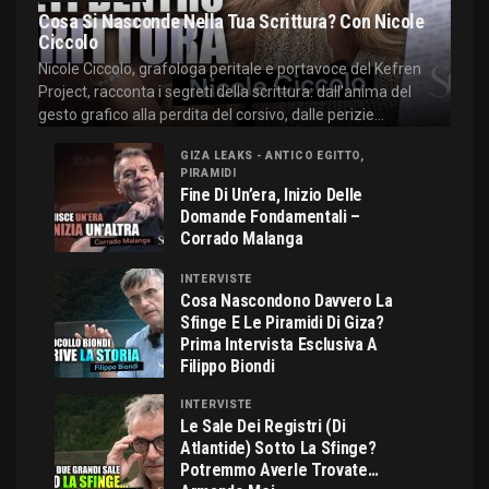
Cosa Si Nasconde Nella Tua Scrittura? Con Nicole
Ciccolo
Nicole Ciccolo, grafologa peritale e portavoce del Kefren
Project, racconta i segreti della scrittura: dall'anima del
gesto grafico alla perdita del corsivo, dalle perizie...
GIZA LEAKS - ANTICO EGITTO,
PIRAMIDI
Fine Di Un’era, Inizio Delle
Domande Fondamentali –
Corrado Malanga
INTERVISTE
Cosa Nascondono Davvero La
Sfinge E Le Piramidi Di Giza?
Prima Intervista Esclusiva A
Filippo Biondi
INTERVISTE
Le Sale Dei Registri (di
Atlantide) Sotto La Sfinge?
Potremmo Averle Trovate…