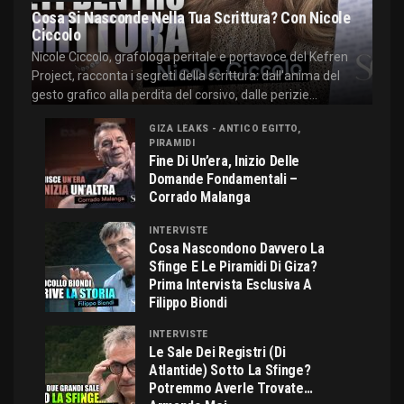
Cosa Si Nasconde Nella Tua Scrittura? Con Nicole
Ciccolo
Nicole Ciccolo, grafologa peritale e portavoce del Kefren
Project, racconta i segreti della scrittura: dall'anima del
gesto grafico alla perdita del corsivo, dalle perizie...
GIZA LEAKS - ANTICO EGITTO,
PIRAMIDI
Fine Di Un’era, Inizio Delle
Domande Fondamentali –
Corrado Malanga
INTERVISTE
Cosa Nascondono Davvero La
Sfinge E Le Piramidi Di Giza?
Prima Intervista Esclusiva A
Filippo Biondi
INTERVISTE
Le Sale Dei Registri (di
Atlantide) Sotto La Sfinge?
Potremmo Averle Trovate…