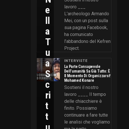
E
lavoro ___
L’archeologo Armando
Ll
Mei, con un post sulla
sua pagina Facebook,
A
ha comunicato
T
l’abbandono del Kefren
Project.
U
A
INTERVISTE
La Parte Consapevole
S
Dell’umanità Sa Già Tutto: È
Il Momento Di Organizzarsi!
Mohamed Konare
C
Sostieni il nostro
Ri
lavoro ____ Il tempo
delle chiacchiere è
T
finito. Possiamo
T
continuare a fare tutte
le analisi che vogliamo
U
ma la parte