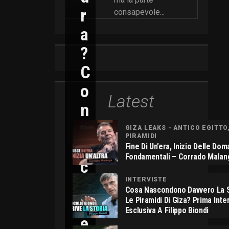
R
consapevole...
A
?
C
O
Latest
N
N
GIZA LEAKS - ANTICO EGITTO
PIRAMIDI
I
Fine Di Un’era, Inizio Delle Do
Fondamentali – Corrado Malan
C
O
INTERVISTE
Cosa Nascondono Davvero La S
L
Le Piramidi Di Giza? Prima Inte
Esclusiva A Filippo Biondi
E