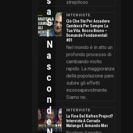
S
strepitoso.
A
INTERVISTE
S
Ciò Che Sta Per Accadere
Cambierà Per Sempre La
I
Tua Vita. Rocco Bruno –
Domande Fondamentali
#01
N
Nel mondo è in atto un
A
profondo processo di
cambiando molto
S
rapido. La maggioranza
C
della popolazione pare
subire gli effetti
O
inconsapevolmente.
N
Siamo ne...
D
INTERVISTE
La Fine Del Kefren Project?
E
Intervista A Corrado
Malanga E Armando Mei
N
Sostieni il nostro