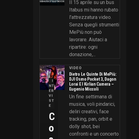
Il 15 aprile su un bus
Itabus mi hanno rubato
l'attrezzatura video.
Senza quegli strumenti
MePiù non può
lavorare. Aiutaci a
ripartire: ogni
donazione,...
VIDEO
Dietro Le Quinte Di MePiù:
DJI Osmo Pocket 3, Dagon
I
Lorai E I Kirlian Camera –
NT
Eugenio Miccoli
ER
VI
Un fine settimana di
ST
musica, voli pindarici,
E
deliri creativi, face
C
tracking, pan, orbit e
O
dolly shot, bei
confronti e un concerto