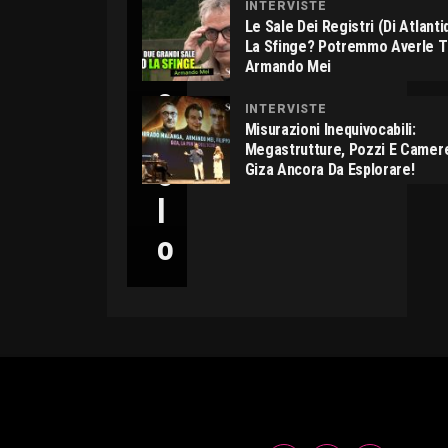
INTERVISTE
C
Le Sale Dei Registri (di Atlant
La Sfinge? Potremmo Averle 
I
Armando Mei
C
INTERVISTE
C
Misurazioni Inequivocabili:
Megastrutture, Pozzi E Camer
O
Giza Ancora Da Esplorare!
L
O