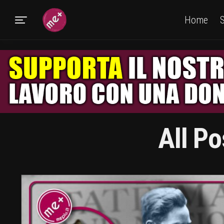
Home
S
All P