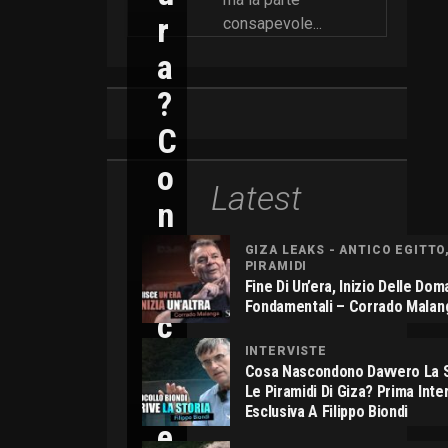
R
consapevole...
A
?
C
O
Latest
N
N
GIZA LEAKS - ANTICO EGITTO
PIRAMIDI
I
Fine Di Un’era, Inizio Delle Do
Fondamentali – Corrado Malan
C
O
INTERVISTE
Cosa Nascondono Davvero La S
L
Le Piramidi Di Giza? Prima Inte
Esclusiva A Filippo Biondi
E