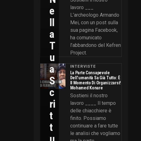
E
lavoro ___
L’archeologo Armando
Ll
Mei, con un post sulla
sua pagina Facebook,
A
ha comunicato
T
l’abbandono del Kefren
Project.
U
A
INTERVISTE
La Parte Consapevole
S
Dell’umanità Sa Già Tutto: È
Il Momento Di Organizzarsi!
Mohamed Konare
C
Sostieni il nostro
Ri
lavoro ____ Il tempo
delle chiacchiere è
T
finito. Possiamo
T
continuare a fare tutte
le analisi che vogliamo
U
ma la parte