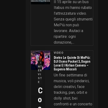
Il 15 aprile su un bus
Itabus mi hanno rubato
l'attrezzatura video.
Senza quegli strumenti
MePiù non può
lavorare. Aiutaci a
ripartire: ogni
donazione,...
VIDEO
Dietro Le Quinte Di MePiù:
DJI Osmo Pocket 3, Dagon
I
Lorai E I Kirlian Camera –
NT
Eugenio Miccoli
ER
VI
Un fine settimana di
ST
musica, voli pindarici,
E
deliri creativi, face
C
tracking, pan, orbit e
O
dolly shot, bei
confronti e un concerto