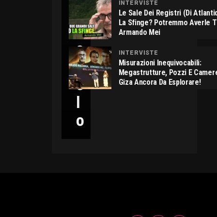
INTERVISTE
C
Le Sale Dei Registri (di Atlant
La Sfinge? Potremmo Averle 
I
Armando Mei
C
INTERVISTE
C
Misurazioni Inequivocabili:
Megastrutture, Pozzi E Camer
O
Giza Ancora Da Esplorare!
L
O