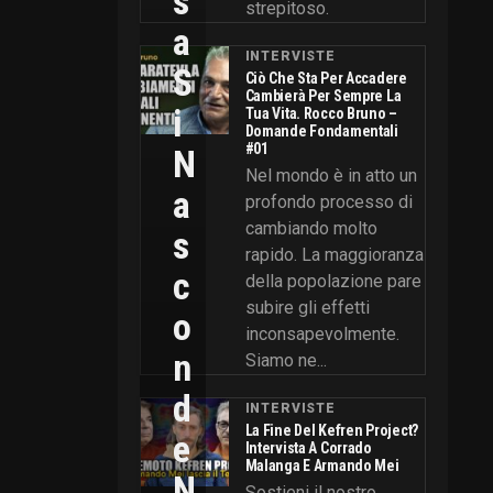
S
strepitoso.
A
INTERVISTE
S
Ciò Che Sta Per Accadere
Cambierà Per Sempre La
I
Tua Vita. Rocco Bruno –
Domande Fondamentali
#01
N
Nel mondo è in atto un
A
profondo processo di
cambiando molto
S
rapido. La maggioranza
C
della popolazione pare
subire gli effetti
O
inconsapevolmente.
N
Siamo ne...
D
INTERVISTE
La Fine Del Kefren Project?
E
Intervista A Corrado
Malanga E Armando Mei
N
Sostieni il nostro