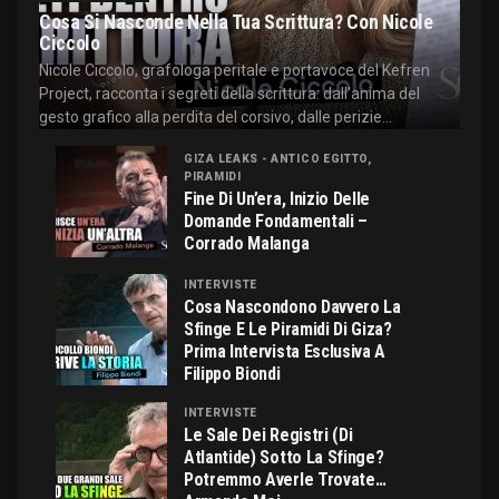
Cosa Si Nasconde Nella Tua Scrittura? Con Nicole
Ciccolo
Nicole Ciccolo, grafologa peritale e portavoce del Kefren
Project, racconta i segreti della scrittura: dall'anima del
gesto grafico alla perdita del corsivo, dalle perizie...
GIZA LEAKS - ANTICO EGITTO,
PIRAMIDI
Fine Di Un’era, Inizio Delle
Domande Fondamentali –
Corrado Malanga
INTERVISTE
Cosa Nascondono Davvero La
Sfinge E Le Piramidi Di Giza?
Prima Intervista Esclusiva A
Filippo Biondi
INTERVISTE
Le Sale Dei Registri (di
Atlantide) Sotto La Sfinge?
Potremmo Averle Trovate…