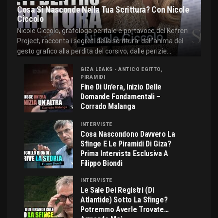
Cosa Si Nasconde Nella Tua Scrittura? Con Nicole
Ciccolo
Nicole Ciccolo, grafologa peritale e portavoce del Kefren
Project, racconta i segreti della scrittura: dall'anima del
gesto grafico alla perdita del corsivo, dalle perizie...
GIZA LEAKS - ANTICO EGITTO,
PIRAMIDI
Fine Di Un’era, Inizio Delle
Domande Fondamentali –
Corrado Malanga
INTERVISTE
Cosa Nascondono Davvero La
Sfinge E Le Piramidi Di Giza?
Prima Intervista Esclusiva A
Filippo Biondi
INTERVISTE
Le Sale Dei Registri (di
Atlantide) Sotto La Sfinge?
Potremmo Averle Trovate…