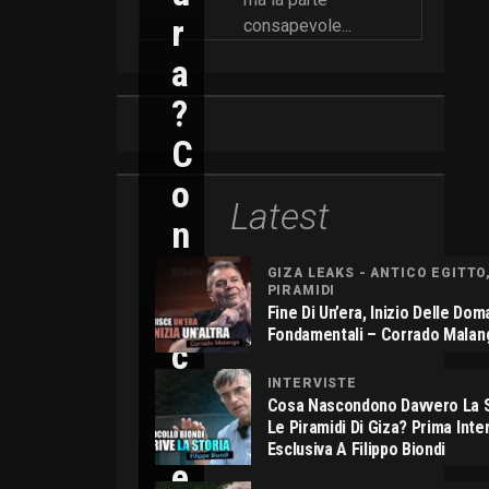
R
consapevole...
A
?
C
O
Latest
N
N
GIZA LEAKS - ANTICO EGITTO
PIRAMIDI
I
Fine Di Un’era, Inizio Delle Do
Fondamentali – Corrado Malan
C
O
INTERVISTE
Cosa Nascondono Davvero La S
L
Le Piramidi Di Giza? Prima Inte
Esclusiva A Filippo Biondi
E