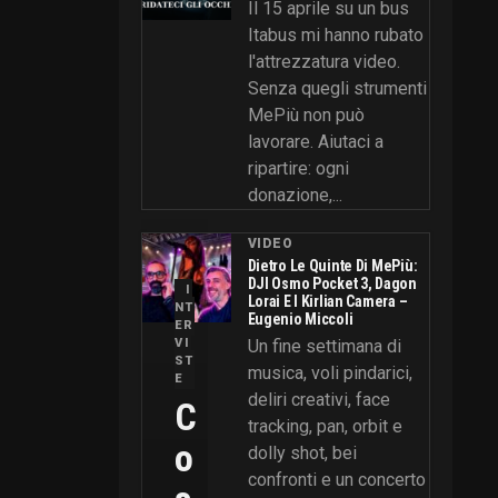
Il 15 aprile su un bus
Itabus mi hanno rubato
l'attrezzatura video.
Senza quegli strumenti
MePiù non può
lavorare. Aiutaci a
ripartire: ogni
donazione,...
VIDEO
Dietro Le Quinte Di MePiù:
DJI Osmo Pocket 3, Dagon
I
Lorai E I Kirlian Camera –
NT
Eugenio Miccoli
ER
VI
Un fine settimana di
ST
musica, voli pindarici,
E
deliri creativi, face
C
tracking, pan, orbit e
O
dolly shot, bei
confronti e un concerto