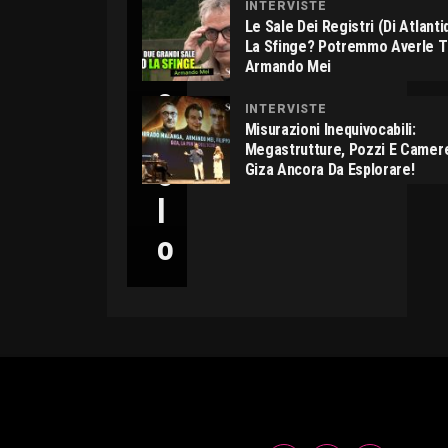
INTERVISTE
C
Le Sale Dei Registri (di Atlant
La Sfinge? Potremmo Averle 
I
Armando Mei
C
INTERVISTE
C
Misurazioni Inequivocabili:
Megastrutture, Pozzi E Camer
O
Giza Ancora Da Esplorare!
L
O