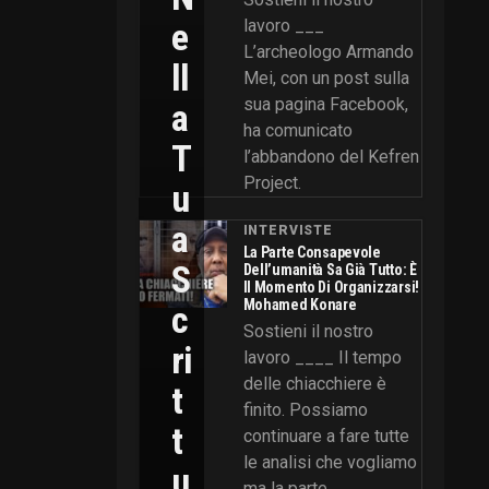
E
lavoro ___
L’archeologo Armando
Ll
Mei, con un post sulla
sua pagina Facebook,
A
ha comunicato
T
l’abbandono del Kefren
Project.
U
A
INTERVISTE
La Parte Consapevole
S
Dell’umanità Sa Già Tutto: È
Il Momento Di Organizzarsi!
Mohamed Konare
C
Sostieni il nostro
Ri
lavoro ____ Il tempo
delle chiacchiere è
T
finito. Possiamo
T
continuare a fare tutte
le analisi che vogliamo
U
ma la parte