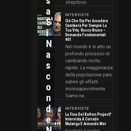
S
strepitoso.
A
INTERVISTE
S
Ciò Che Sta Per Accadere
Cambierà Per Sempre La
I
Tua Vita. Rocco Bruno –
Domande Fondamentali
#01
N
Nel mondo è in atto un
A
profondo processo di
cambiando molto
S
rapido. La maggioranza
C
della popolazione pare
subire gli effetti
O
inconsapevolmente.
N
Siamo ne...
D
INTERVISTE
La Fine Del Kefren Project?
E
Intervista A Corrado
Malanga E Armando Mei
N
Sostieni il nostro