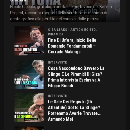
Nicole Ciccolo, grafologa peritale e portavoce del Kefren
Project, racconta i segreti della scrittura: dall'anima del
gesto grafico alla perdita del corsivo, dalle perizie...
GIZA LEAKS - ANTICO EGITTO,
PIRAMIDI
Fine Di Un’era, Inizio Delle
Domande Fondamentali –
Corrado Malanga
INTERVISTE
Cosa Nascondono Davvero La
Sfinge E Le Piramidi Di Giza?
Prima Intervista Esclusiva A
Filippo Biondi
INTERVISTE
Le Sale Dei Registri (di
Atlantide) Sotto La Sfinge?
Potremmo Averle Trovate…
Armando Mei