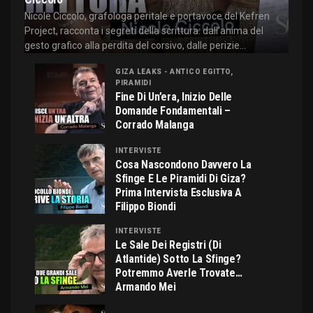
Nicole Ciccolo, grafologa peritale e portavoce del Kefren
Project, racconta i segreti della scrittura: dall'anima del
gesto grafico alla perdita del corsivo, dalle perizie...
GIZA LEAKS - ANTICO EGITTO,
PIRAMIDI
Fine Di Un’era, Inizio Delle
Domande Fondamentali –
Corrado Malanga
INTERVISTE
Cosa Nascondono Davvero La
Sfinge E Le Piramidi Di Giza?
Prima Intervista Esclusiva A
Filippo Biondi
INTERVISTE
Le Sale Dei Registri (di
Atlantide) Sotto La Sfinge?
Potremmo Averle Trovate…
Armando Mei