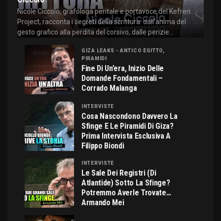
Nicole Ciccolo, grafologa peritale e portavoce del Kefren
Project, racconta i segreti della scrittura: dall'anima del
gesto grafico alla perdita del corsivo, dalle perizie...
GIZA LEAKS - ANTICO EGITTO,
PIRAMIDI
Fine Di Un’era, Inizio Delle
Domande Fondamentali –
Corrado Malanga
INTERVISTE
Cosa Nascondono Davvero La
Sfinge E Le Piramidi Di Giza?
Prima Intervista Esclusiva A
Filippo Biondi
INTERVISTE
Le Sale Dei Registri (di
Atlantide) Sotto La Sfinge?
Potremmo Averle Trovate…
Armando Mei