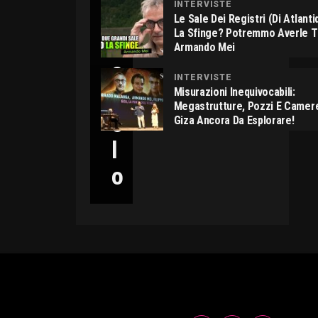
INTERVISTE
C
Le Sale Dei Registri (di Atlant
La Sfinge? Potremmo Averle 
I
Armando Mei
C
INTERVISTE
C
Misurazioni Inequivocabili:
Megastrutture, Pozzi E Camer
O
Giza Ancora Da Esplorare!
L
O