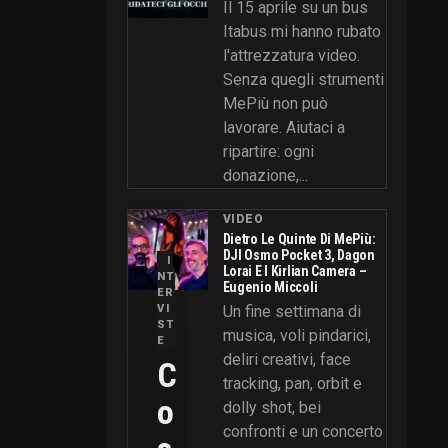
Il 15 aprile su un bus
Itabus mi hanno rubato
l'attrezzatura video.
Senza quegli strumenti
MePiù non può
lavorare. Aiutaci a
ripartire: ogni
donazione,...
VIDEO
Dietro Le Quinte Di MePiù:
DJI Osmo Pocket 3, Dagon
I
Lorai E I Kirlian Camera –
NT
Eugenio Miccoli
ER
VI
Un fine settimana di
ST
musica, voli pindarici,
E
deliri creativi, face
C
tracking, pan, orbit e
O
dolly shot, bei
confronti e un concerto