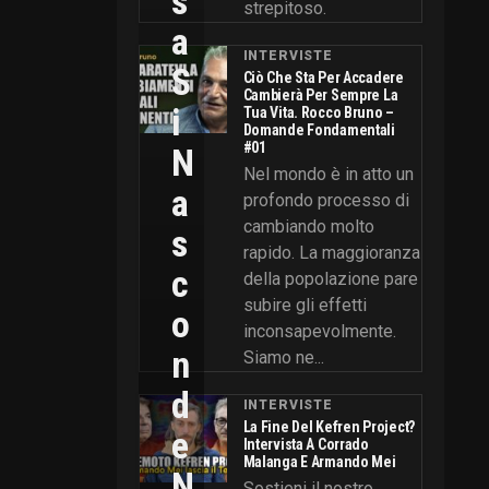
S
strepitoso.
A
INTERVISTE
S
Ciò Che Sta Per Accadere
Cambierà Per Sempre La
I
Tua Vita. Rocco Bruno –
Domande Fondamentali
#01
N
Nel mondo è in atto un
A
profondo processo di
cambiando molto
S
rapido. La maggioranza
C
della popolazione pare
subire gli effetti
O
inconsapevolmente.
N
Siamo ne...
D
INTERVISTE
La Fine Del Kefren Project?
E
Intervista A Corrado
Malanga E Armando Mei
N
Sostieni il nostro