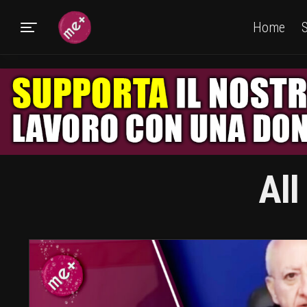
Home
S
All