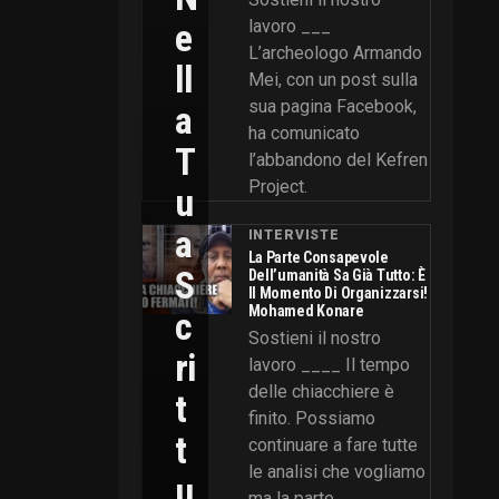
E
lavoro ___
L’archeologo Armando
Ll
Mei, con un post sulla
sua pagina Facebook,
A
ha comunicato
T
l’abbandono del Kefren
Project.
U
A
INTERVISTE
La Parte Consapevole
S
Dell’umanità Sa Già Tutto: È
Il Momento Di Organizzarsi!
Mohamed Konare
C
Sostieni il nostro
Ri
lavoro ____ Il tempo
delle chiacchiere è
T
finito. Possiamo
T
continuare a fare tutte
le analisi che vogliamo
U
ma la parte