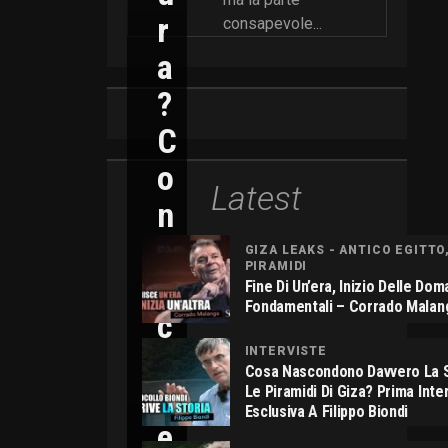
R
consapevole...
A
?
C
O
Latest
N
N
GIZA LEAKS - ANTICO EGITTO
PIRAMIDI
I
Fine Di Un’era, Inizio Delle Do
Fondamentali – Corrado Malan
C
O
INTERVISTE
Cosa Nascondono Davvero La S
L
Le Piramidi Di Giza? Prima Inte
Esclusiva A Filippo Biondi
E