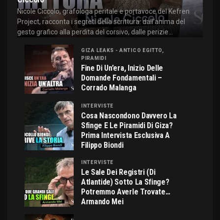
Nicole Ciccolo, grafologa peritale e portavoce del Kefren
Project, racconta i segreti della scrittura: dall'anima del
gesto grafico alla perdita del corsivo, dalle perizie...
GIZA LEAKS - ANTICO EGITTO,
PIRAMIDI
Fine Di Un’era, Inizio Delle
Domande Fondamentali –
Corrado Malanga
INTERVISTE
Cosa Nascondono Davvero La
Sfinge E Le Piramidi Di Giza?
Prima Intervista Esclusiva A
Filippo Biondi
INTERVISTE
Le Sale Dei Registri (di
Atlantide) Sotto La Sfinge?
Potremmo Averle Trovate…
Armando Mei