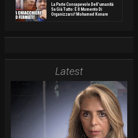
La Parte Consapevole Dell’umanità
Sa Già Tutto: È Il Momento Di
Organizzarsi! Mohamed Konare
Latest