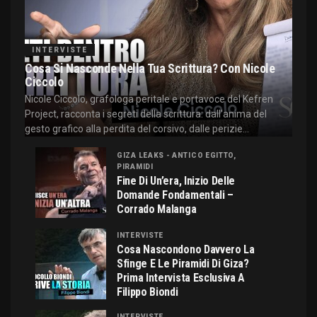
INTERVISTE
Cosa Si Nasconde Nella Tua Scrittura? Con Nicole
Ciccolo
Nicole Ciccolo, grafologa peritale e portavoce del Kefren
Project, racconta i segreti della scrittura: dall'anima del
gesto grafico alla perdita del corsivo, dalle perizie...
GIZA LEAKS - ANTICO EGITTO,
PIRAMIDI
Fine Di Un’era, Inizio Delle
Domande Fondamentali –
Corrado Malanga
INTERVISTE
Cosa Nascondono Davvero La
Sfinge E Le Piramidi Di Giza?
Prima Intervista Esclusiva A
Filippo Biondi
INTERVISTE