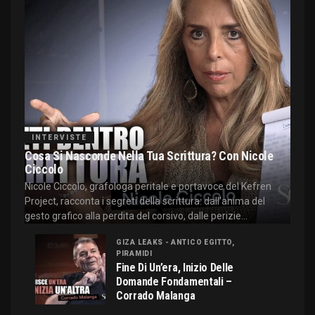
INTERVISTE
Cosa Si Nasconde Nella Tua Scrittura? Con Nicole
Ciccolo
Nicole Ciccolo, grafologa peritale e portavoce del Kefren
Project, racconta i segreti della scrittura: dall'anima del
gesto grafico alla perdita del corsivo, dalle perizie...
GIZA LEAKS - ANTICO EGITTO,
PIRAMIDI
Fine Di Un’era, Inizio Delle
Domande Fondamentali –
Corrado Malanga