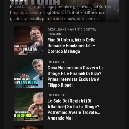
Nicole Ciccolo, grafologa peritale e portavoce del Kefren
Project, racconta i segreti della scrittura: dall'anima del
gesto grafico alla perdita del corsivo, dalle perizie...
GIZA LEAKS - ANTICO EGITTO,
PIRAMIDI
Fine Di Un’era, Inizio Delle
Domande Fondamentali –
Corrado Malanga
INTERVISTE
Cosa Nascondono Davvero La
Sfinge E Le Piramidi Di Giza?
Prima Intervista Esclusiva A
Filippo Biondi
INTERVISTE
Le Sale Dei Registri (di
Atlantide) Sotto La Sfinge?
Potremmo Averle Trovate…
Armando Mei