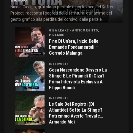
Nicole Ciccolo, grafologa peritale e portavoce del Kefren
Project, racconta i segreti della scrittura: dall'anima del
gesto grafico alla perdita del corsivo, dalle perizie...
GIZA LEAKS - ANTICO EGITTO,
PIRAMIDI
Fine Di Un’era, Inizio Delle
Domande Fondamentali –
Corrado Malanga
INTERVISTE
Cosa Nascondono Davvero La
Sfinge E Le Piramidi Di Giza?
Prima Intervista Esclusiva A
Filippo Biondi
INTERVISTE
Le Sale Dei Registri (di
Atlantide) Sotto La Sfinge?
Potremmo Averle Trovate…
Armando Mei