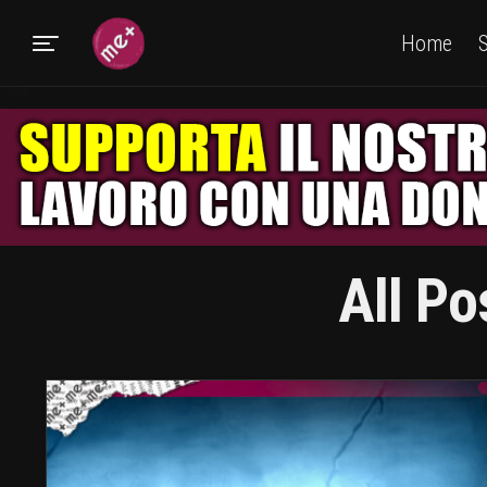
Home
S
All Po