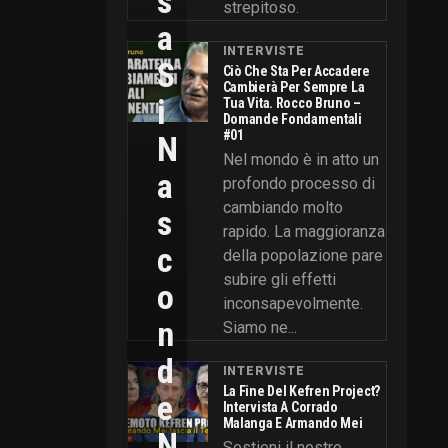
S
strepitoso.
A
INTERVISTE
S
Ciò Che Sta Per Accadere
Cambierà Per Sempre La
I
Tua Vita. Rocco Bruno –
Domande Fondamentali
#01
N
Nel mondo è in atto un
A
profondo processo di
cambiando molto
S
rapido. La maggioranza
C
della popolazione pare
subire gli effetti
O
inconsapevolmente.
N
Siamo ne...
D
INTERVISTE
La Fine Del Kefren Project?
E
Intervista A Corrado
Malanga E Armando Mei
N
Sostieni il nostro