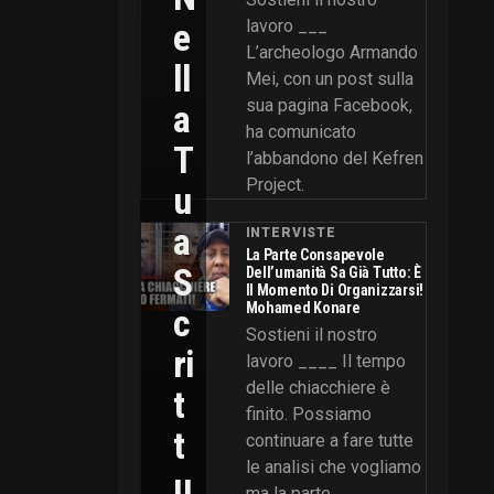
E
lavoro ___
L’archeologo Armando
Ll
Mei, con un post sulla
sua pagina Facebook,
A
ha comunicato
T
l’abbandono del Kefren
Project.
U
A
INTERVISTE
La Parte Consapevole
S
Dell’umanità Sa Già Tutto: È
Il Momento Di Organizzarsi!
Mohamed Konare
C
Sostieni il nostro
Ri
lavoro ____ Il tempo
delle chiacchiere è
T
finito. Possiamo
T
continuare a fare tutte
le analisi che vogliamo
U
ma la parte