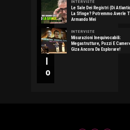
INTERVISTE
C
Le Sale Dei Registri (di Atlant
La Sfinge? Potremmo Averle 
I
Armando Mei
C
INTERVISTE
C
Misurazioni Inequivocabili:
Megastrutture, Pozzi E Camer
O
Giza Ancora Da Esplorare!
L
O