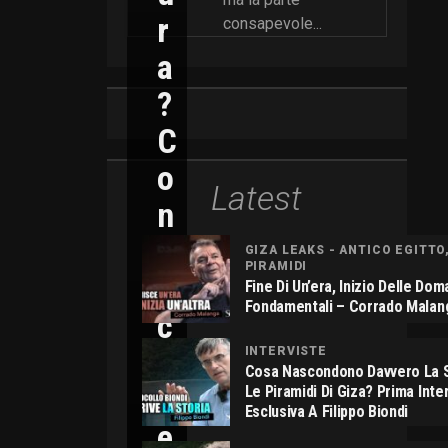
R
consapevole...
A
?
C
O
Latest
N
N
GIZA LEAKS - ANTICO EGITTO
PIRAMIDI
I
Fine Di Un’era, Inizio Delle Do
Fondamentali – Corrado Malan
C
O
INTERVISTE
Cosa Nascondono Davvero La S
L
Le Piramidi Di Giza? Prima Inte
Esclusiva A Filippo Biondi
E