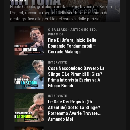
Nicole Ciccolo, grafologa peritale e portavoce del Kefren
Project, racconta i segreti della scrittura: dall'anima del
gesto grafico alla perdita del corsivo, dalle perizie...
GIZA LEAKS - ANTICO EGITTO,
PIRAMIDI
Fine Di Un’era, Inizio Delle
Domande Fondamentali –
Corrado Malanga
INTERVISTE
Cosa Nascondono Davvero La
Sfinge E Le Piramidi Di Giza?
Prima Intervista Esclusiva A
Filippo Biondi
INTERVISTE
Le Sale Dei Registri (di
Atlantide) Sotto La Sfinge?
Potremmo Averle Trovate…
Armando Mei