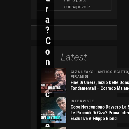
R
consapevole...
A
?
C
O
Latest
N
N
GIZA LEAKS - ANTICO EGITTO
PIRAMIDI
I
Fine Di Un’era, Inizio Delle Do
Fondamentali – Corrado Malan
C
O
INTERVISTE
Cosa Nascondono Davvero La S
L
Le Piramidi Di Giza? Prima Inte
Esclusiva A Filippo Biondi
E