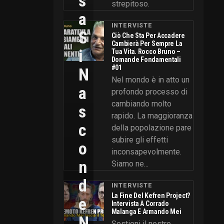
S
strepitoso.
A
INTERVISTE
S
Ciò Che Sta Per Accadere
Cambierà Per Sempre La
I
Tua Vita. Rocco Bruno –
Domande Fondamentali
#01
N
Nel mondo è in atto un
A
profondo processo di
cambiando molto
S
rapido. La maggioranza
C
della popolazione pare
subire gli effetti
O
inconsapevolmente.
N
Siamo ne...
D
INTERVISTE
La Fine Del Kefren Project?
E
Intervista A Corrado
Malanga E Armando Mei
N
Sostieni il nostro