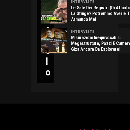
INTERVISTE
C
Le Sale Dei Registri (di Atlant
La Sfinge? Potremmo Averle 
I
Armando Mei
C
INTERVISTE
C
Misurazioni Inequivocabili:
Megastrutture, Pozzi E Camer
O
Giza Ancora Da Esplorare!
L
O