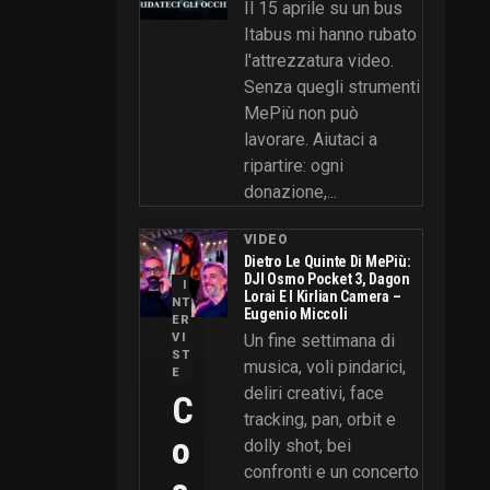
Il 15 aprile su un bus
Itabus mi hanno rubato
l'attrezzatura video.
Senza quegli strumenti
MePiù non può
lavorare. Aiutaci a
ripartire: ogni
donazione,...
VIDEO
Dietro Le Quinte Di MePiù:
DJI Osmo Pocket 3, Dagon
I
Lorai E I Kirlian Camera –
NT
Eugenio Miccoli
ER
VI
Un fine settimana di
ST
musica, voli pindarici,
E
deliri creativi, face
C
tracking, pan, orbit e
O
dolly shot, bei
confronti e un concerto