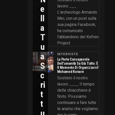
E
lavoro ___
L’archeologo Armando
Ll
Mei, con un post sulla
sua pagina Facebook,
A
ha comunicato
T
l’abbandono del Kefren
Project.
U
A
INTERVISTE
La Parte Consapevole
S
Dell’umanità Sa Già Tutto: È
Il Momento Di Organizzarsi!
Mohamed Konare
C
Sostieni il nostro
Ri
lavoro ____ Il tempo
delle chiacchiere è
T
finito. Possiamo
T
continuare a fare tutte
le analisi che vogliamo
U
ma la parte