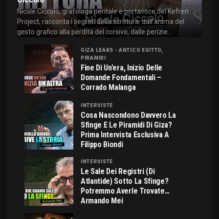
Nicole Ciccolo, grafologa peritale e portavoce del Kefren
Project, racconta i segreti della scrittura: dall'anima del
gesto grafico alla perdita del corsivo, dalle perizie...
GIZA LEAKS - ANTICO EGITTO,
PIRAMIDI
Fine Di Un’era, Inizio Delle
Domande Fondamentali –
Corrado Malanga
INTERVISTE
Cosa Nascondono Davvero La
Sfinge E Le Piramidi Di Giza?
Prima Intervista Esclusiva A
Filippo Biondi
INTERVISTE
Le Sale Dei Registri (di
Atlantide) Sotto La Sfinge?
Potremmo Averle Trovate…
Armando Mei