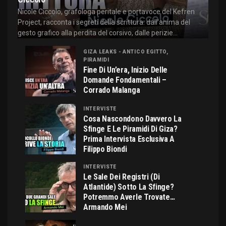
Nicole Ciccolo, grafologa peritale e portavoce del Kefren
Project, racconta i segreti della scrittura: dall'anima del
gesto grafico alla perdita del corsivo, dalle perizie...
GIZA LEAKS - ANTICO EGITTO,
PIRAMIDI
Fine Di Un’era, Inizio Delle
Domande Fondamentali –
Corrado Malanga
INTERVISTE
Cosa Nascondono Davvero La
Sfinge E Le Piramidi Di Giza?
Prima Intervista Esclusiva A
Filippo Biondi
INTERVISTE
Le Sale Dei Registri (di
Atlantide) Sotto La Sfinge?
Potremmo Averle Trovate…
Armando Mei