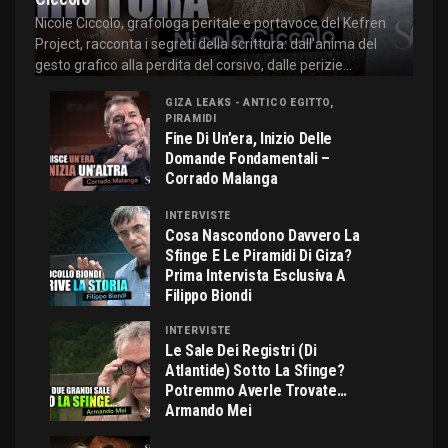
Nicole Ciccolo, grafologa peritale e portavoce del Kefren
Project, racconta i segreti della scrittura: dall'anima del
gesto grafico alla perdita del corsivo, dalle perizie...
GIZA LEAKS - ANTICO EGITTO,
PIRAMIDI
Fine Di Un’era, Inizio Delle
Domande Fondamentali –
Corrado Malanga
INTERVISTE
Cosa Nascondono Davvero La
Sfinge E Le Piramidi Di Giza?
Prima Intervista Esclusiva A
Filippo Biondi
INTERVISTE
Le Sale Dei Registri (di
Atlantide) Sotto La Sfinge?
Potremmo Averle Trovate…
Armando Mei