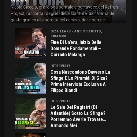
Nicole Ciccolo, grafologa peritale e portavoce del Kefren
Project, racconta i segreti della scrittura: dall'anima del
gesto grafico alla perdita del corsivo, dalle perizie...
GIZA LEAKS - ANTICO EGITTO,
PIRAMIDI
Fine Di Un’era, Inizio Delle
Domande Fondamentali –
Corrado Malanga
INTERVISTE
Cosa Nascondono Davvero La
Sfinge E Le Piramidi Di Giza?
Prima Intervista Esclusiva A
Filippo Biondi
INTERVISTE
Le Sale Dei Registri (di
Atlantide) Sotto La Sfinge?
Potremmo Averle Trovate…
Armando Mei