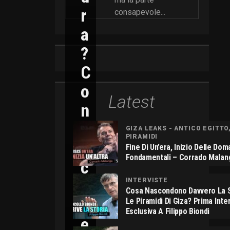
R
consapevole...
A
?
C
O
Latest
N
N
GIZA LEAKS - ANTICO EGITTO
PIRAMIDI
I
Fine Di Un’era, Inizio Delle Do
Fondamentali – Corrado Malan
C
O
INTERVISTE
Cosa Nascondono Davvero La S
L
Le Piramidi Di Giza? Prima Inte
Esclusiva A Filippo Biondi
E