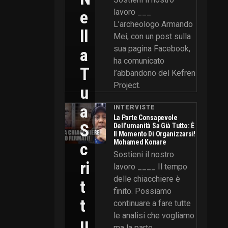
E
lavoro ___
L’archeologo Armando
Ll
Mei, con un post sulla
sua pagina Facebook,
A
ha comunicato
T
l’abbandono del Kefren
Project.
U
A
INTERVISTE
La Parte Consapevole
S
Dell’umanità Sa Già Tutto: È
Il Momento Di Organizzarsi!
Mohamed Konare
C
Sostieni il nostro
Ri
lavoro ____ Il tempo
delle chiacchiere è
T
finito. Possiamo
T
continuare a fare tutte
le analisi che vogliamo
U
ma la parte