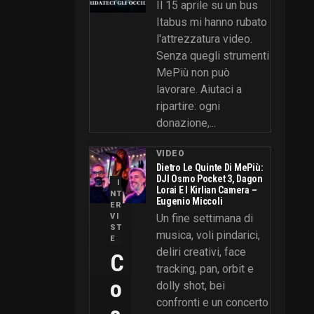
Il 15 aprile su un bus
Itabus mi hanno rubato
l'attrezzatura video.
Senza quegli strumenti
MePiù non può
lavorare. Aiutaci a
ripartire: ogni
donazione,...
VIDEO
Dietro Le Quinte Di MePiù:
DJI Osmo Pocket 3, Dagon
I
Lorai E I Kirlian Camera –
NT
Eugenio Miccoli
ER
VI
Un fine settimana di
ST
musica, voli pindarici,
E
deliri creativi, face
C
tracking, pan, orbit e
O
dolly shot, bei
confronti e un concerto