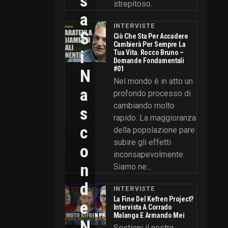
S
strepitoso.
A
INTERVISTE
S
Ciò Che Sta Per Accadere
Cambierà Per Sempre La
I
Tua Vita. Rocco Bruno –
Domande Fondamentali
#01
N
Nel mondo è in atto un
A
profondo processo di
cambiando molto
S
rapido. La maggioranza
C
della popolazione pare
subire gli effetti
O
inconsapevolmente.
N
Siamo ne...
D
INTERVISTE
La Fine Del Kefren Project?
E
Intervista A Corrado
Malanga E Armando Mei
N
Sostieni il nostro