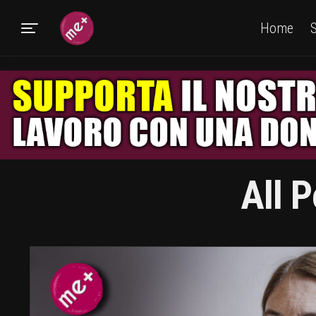
Home
S
All 