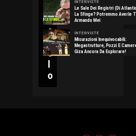
INTERVISTE
C
Le Sale Dei Registri (di Atlant
La Sfinge? Potremmo Averle 
I
Armando Mei
C
INTERVISTE
C
Misurazioni Inequivocabili:
Megastrutture, Pozzi E Camer
O
Giza Ancora Da Esplorare!
L
O